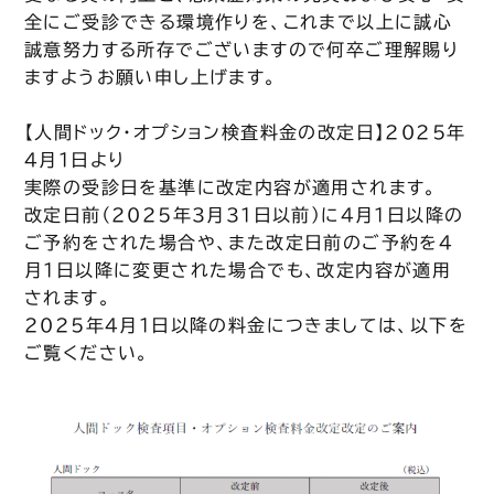
全にご受診できる環境作りを、これまで以上に誠心
誠意努力する所存でございますので何卒ご理解賜り
ますようお願い申し上げます。
【人間ドック・オプション検査料金の改定日】
2025
年
4
月
1
日より
実際の受診日を基準に改定内容が適用されます。
改定日前（
2025
年
3
月
31
日以前）に
4
月
1
日以降の
ご予約をされた場合や、また改定日前のご予約を
4
月
1
日以降に変更された場合でも、改定内容が適用
されます。
2025
年
4
月
1
日以降の料金につきましては、以下を
ご覧ください。