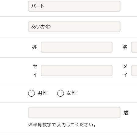
姓
名
セ
メ
イ
イ
男性
女性
歳
※半角数字で入力してください。