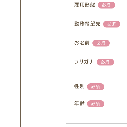
雇用形態
必須
勤務希望先
必須
お名前
必須
フリガナ
必須
性別
必須
年齢
必須