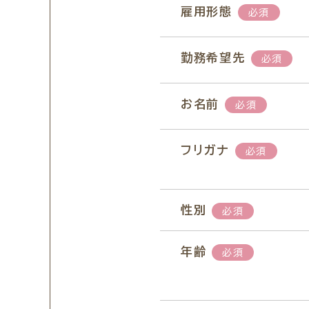
雇用形態
必須
勤務希望先
必須
お名前
必須
フリガナ
必須
性別
必須
年齢
必須