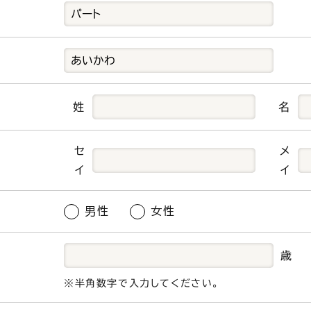
姓
名
セ
メ
イ
イ
男性
女性
歳
※半角数字で入力してください。